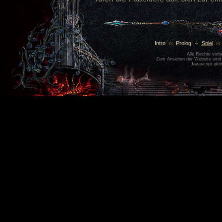
Intro
Prolog
Spiel
Alle Rechte vor
Zum Ansehen der Website sin
Javascript akti