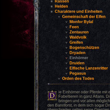
Rassen
Helden
Charaktere und Einheiten
Gemeinschaft der Elfen
Monfor Bylal
Feen
Zentauren
Waldvolk
Greifen
Bogenschützen
Dryaden
Einhörner
Druiden
Elfische Lanzenritter
Pegasus
Orden des Todes
ie Einhörner oder Pferde mit 
Fabeltieren in ganz Atlans. Di
bringen und vor allen mögli
den Bannforst, in dem sich sogar Dr
überschreiten selten seine Grenzen,