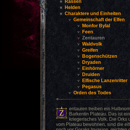
Rassen
Helden
Charaktere und Einheiten
Gemeinschaft der Elfen
Monfor Bylal
Feen
Zentauren
Waldvolk
Greifen
Bogenschützen
Dryaden
Einhörner
Druiden
Elfische Lanzenritter
Pegasus
Orden des Todes
entauren treiben ein Halbn
Barkentin Plateau. Das ist ein
kriegerisches Volk. Die Orks
vom Plateau bewohnen, sind die eifr
noch vor Goraks Invasion, reichten