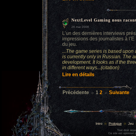
NextLevel Gaming nous raconte 
26 mai 2006
L’un des dernières interviews pré
impressions des journalistes à l’E 
du jeu.
...The game series is based upon a
is currently only in Russian. The a
development. It looks as if the thre
in different ways...(citation)
Lire en détails
Précédente
1
2
Suivante
Intro
Prologue
Jeu
Tout droit res
Ce site est optimisé 