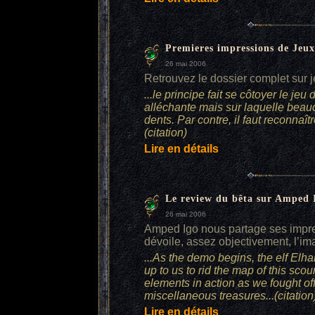
Premieres impressions de Jeu
26 mai 2006
Retrouvez le dossier complet sur
...le principe fait se côtoyer le jeu
alléchante mais sur laquelle beau
dents. Par contre, il faut reconnaît
(citation)
Lire en détails
Le review du bêta sur Amped 
26 mai 2006
Amped Igo nous partage ses impress
dévoile, assez objectivement, l’im
...As the demo begins, the elf Elh
up to us to rid the map of this sco
elements in action as we fought o
miscellaneous treasures...(citation
Lire en détails