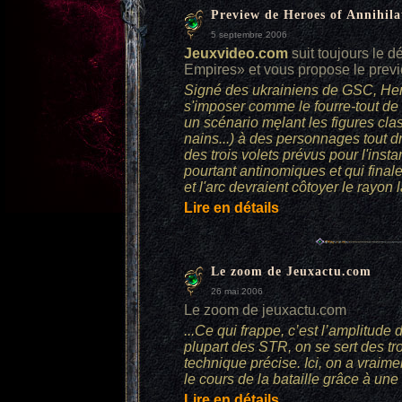
Preview de Heroes of Annihil
5 septembre 2006
Jeuxvideo.com
suit toujours le 
Empires» et vous propose le previ
Signé des ukrainiens de GSC, Hero
s'imposer comme le fourre-tout de 2
un scénario męlant les figures cla
nains...) à des personnages tout dr
des trois volets prévus pour l'inst
pourtant antinomiques et qui final
et l'arc devraient côtoyer le rayon 
Lire en détails
Le zoom de Jeuxactu.com
26 mai 2006
Le zoom de jeuxactu.com
...Ce qui frappe, c’est l’amplitud
plupart des STR, on se sert des tr
technique précise. Ici, on a vraim
le cours de la bataille grâce à une
Lire en détails