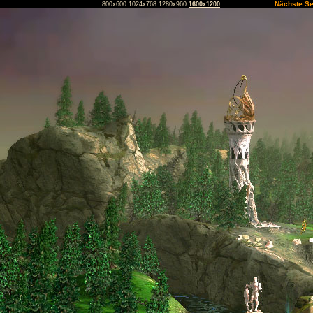
Nächste Se
800x600
1024x768
1280x960
1600x1200